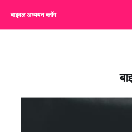
बाइबल अध्ययन ब्लॉग
बा