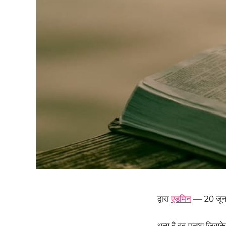
द्वारा
एडमिन
— 20 जू
धन्य है वह मनुष्य जिसक