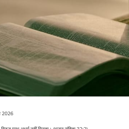
न 2026
े विरुद्ध प्रभु अधर्म नहीं गिनता। (भजन संहिता 32:2)